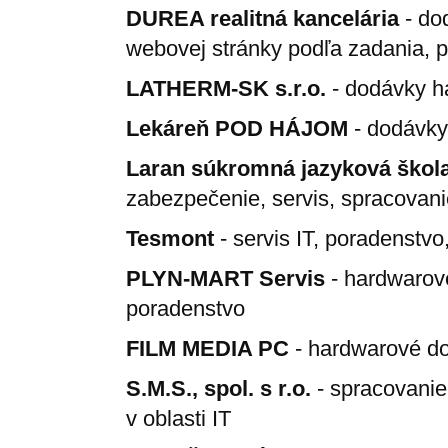
DUREA realitná kancelária
- do
webovej stránky podľa zadania, p
LATHERM-SK s.r.o.
- dodávky ha
Lekáreň POD HÁJOM
- dodávky 
Laran súkromná jazyková škol
zabezpečenie, servis, spracovani
Tesmont
- servis IT, poradenstv
PLYN-MART Servis
- hardwarové
poradenstvo
FILM MEDIA PC
- hardwarové do
S.M.S., spol. s r.o.
- spracovanie
v oblasti IT