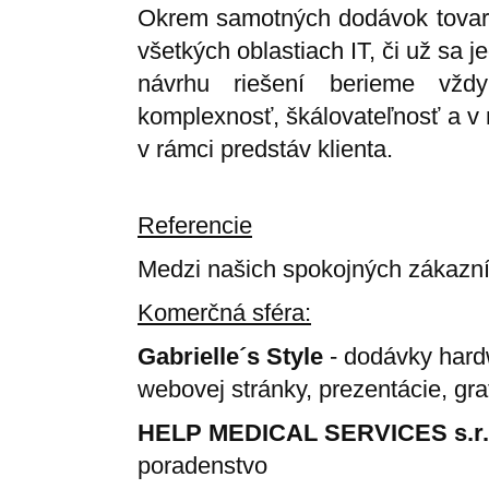
Okrem samotných dodávok tovaro
všetkých oblastiach IT, či už sa j
návrhu riešení berieme vždy
komplexnosť, škálovateľnosť a v 
v rámci predstáv klienta.
Referencie
Medzi našich spokojných zákazníko
Komerčná sféra:
Gabrielle´s Style
- dodávky hardw
webovej stránky, prezentácie, gra
HELP MEDICAL SERVICES s.r.
poradenstvo