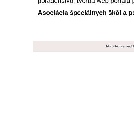
poradenstvo, tvorba web portálu 
Asociácia špeciálnych škôl a p
All content copyrig