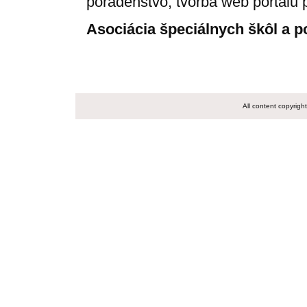
poradenstvo, tvorba web portálu 
Asociácia špeciálnych škôl a p
All content copyrig