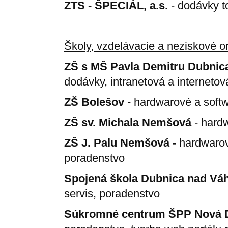
ZTS - ŠPECIÁL, a.s.
- dodávky t
Školy, vzdelávacie a neziskové o
ZŠ s MŠ Pavla Demitru Dubni
dodávky, intranetová a internetov
ZŠ Bolešov
- hardwarové a soft
ZŠ sv. Michala Nemšová
- hard
ZŠ J. Palu Nemšová -
hardwarov
poradenstvo
Spojená škola Dubnica nad Vá
servis, poradenstvo
Súkromné centrum ŠPP Nová 