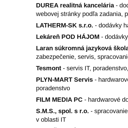
DUREA realitná kancelária
- do
webovej stránky podľa zadania, p
LATHERM-SK s.r.o.
- dodávky ha
Lekáreň POD HÁJOM
- dodávky 
Laran súkromná jazyková škol
zabezpečenie, servis, spracovani
Tesmont
- servis IT, poradenstv
PLYN-MART Servis
- hardwarové
poradenstvo
FILM MEDIA PC
- hardwarové do
S.M.S., spol. s r.o.
- spracovanie
v oblasti IT