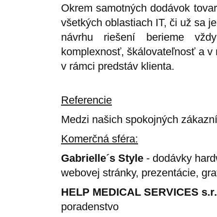
Okrem samotných dodávok tovaro
všetkých oblastiach IT, či už sa j
návrhu riešení berieme vždy
komplexnosť, škálovateľnosť a v 
v rámci predstáv klienta.
Referencie
Medzi našich spokojných zákazníko
Komerčná sféra:
Gabrielle´s Style
- dodávky hardw
webovej stránky, prezentácie, gra
HELP MEDICAL SERVICES s.r.
poradenstvo