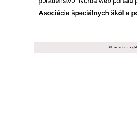
poradenstvo, tvorba web portálu 
Asociácia špeciálnych škôl a p
All content copyrig