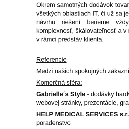
Okrem samotných dodávok tovaro
všetkých oblastiach IT, či už sa j
návrhu riešení berieme vždy
komplexnosť, škálovateľnosť a v 
v rámci predstáv klienta.
Referencie
Medzi našich spokojných zákazníko
Komerčná sféra:
Gabrielle´s Style
- dodávky hardw
webovej stránky, prezentácie, gra
HELP MEDICAL SERVICES s.r.
poradenstvo