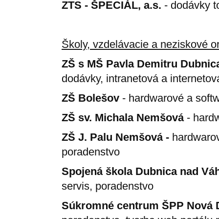
ZTS - ŠPECIÁL, a.s.
- dodávky t
Školy, vzdelávacie a neziskové o
ZŠ s MŠ Pavla Demitru Dubni
dodávky, intranetová a internetov
ZŠ Bolešov
- hardwarové a soft
ZŠ sv. Michala Nemšová
- hard
ZŠ J. Palu Nemšová -
hardwarov
poradenstvo
Spojená škola Dubnica nad Vá
servis, poradenstvo
Súkromné centrum ŠPP Nová 