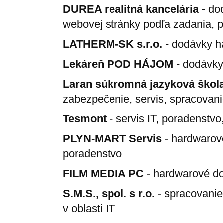
DUREA realitná kancelária
- do
webovej stránky podľa zadania, p
LATHERM-SK s.r.o.
- dodávky ha
Lekáreň POD HÁJOM
- dodávky 
Laran súkromná jazyková škol
zabezpečenie, servis, spracovani
Tesmont
- servis IT, poradenstv
PLYN-MART Servis
- hardwarové
poradenstvo
FILM MEDIA PC
- hardwarové do
S.M.S., spol. s r.o.
- spracovanie
v oblasti IT