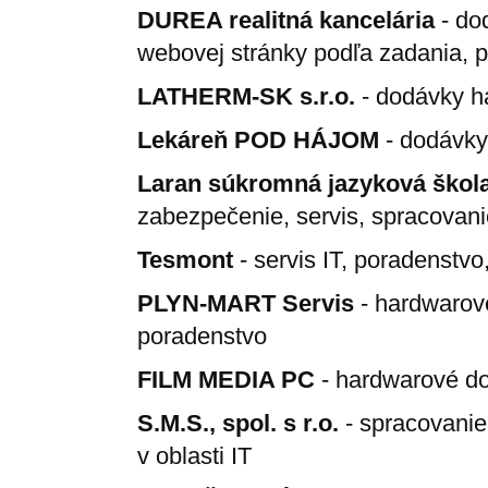
DUREA realitná kancelária
- do
webovej stránky podľa zadania, p
LATHERM-SK s.r.o.
- dodávky ha
Lekáreň POD HÁJOM
- dodávky 
Laran súkromná jazyková škol
zabezpečenie, servis, spracovani
Tesmont
- servis IT, poradenstv
PLYN-MART Servis
- hardwarové
poradenstvo
FILM MEDIA PC
- hardwarové do
S.M.S., spol. s r.o.
- spracovanie
v oblasti IT