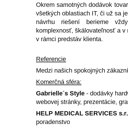
Okrem samotných dodávok tovaro
všetkých oblastiach IT, či už sa j
návrhu riešení berieme vždy
komplexnosť, škálovateľnosť a v 
v rámci predstáv klienta.
Referencie
Medzi našich spokojných zákazníko
Komerčná sféra:
Gabrielle´s Style
- dodávky hardw
webovej stránky, prezentácie, gra
HELP MEDICAL SERVICES s.r.
poradenstvo