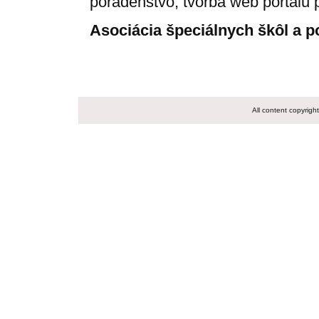
poradenstvo, tvorba web portálu 
Asociácia špeciálnych škôl a p
All content copyrig