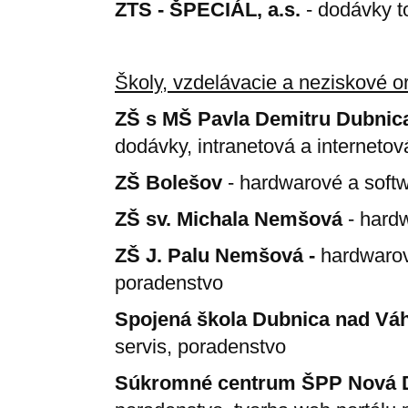
ZTS - ŠPECIÁL, a.s.
- dodávky t
Školy, vzdelávacie a neziskové o
ZŠ s MŠ Pavla Demitru Dubni
dodávky, intranetová a internetov
ZŠ Bolešov
- hardwarové a soft
ZŠ sv. Michala Nemšová
- hard
ZŠ J. Palu Nemšová -
hardwarov
poradenstvo
Spojená škola Dubnica nad Vá
servis, poradenstvo
Súkromné centrum ŠPP Nová 