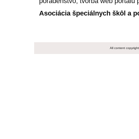
poradenstvo, tvorba web portálu 
Asociácia špeciálnych škôl a p
All content copyrig