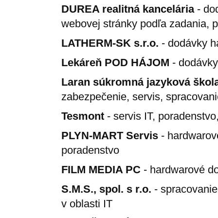
DUREA realitná kancelária
- do
webovej stránky podľa zadania, p
LATHERM-SK s.r.o.
- dodávky ha
Lekáreň POD HÁJOM
- dodávky 
Laran súkromná jazyková škol
zabezpečenie, servis, spracovani
Tesmont
- servis IT, poradenstv
PLYN-MART Servis
- hardwarové
poradenstvo
FILM MEDIA PC
- hardwarové do
S.M.S., spol. s r.o.
- spracovanie
v oblasti IT