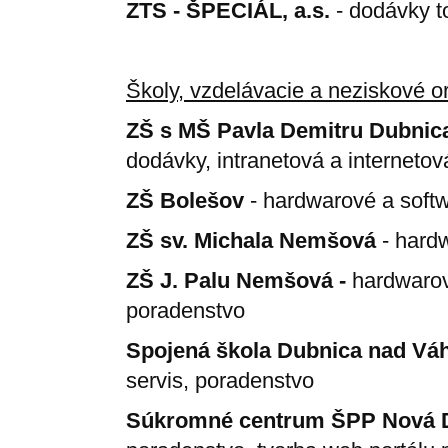
ZTS - ŠPECIÁL, a.s.
- dodávky t
Školy, vzdelávacie a neziskové o
ZŠ s MŠ Pavla Demitru Dubni
dodávky, intranetová a internetov
ZŠ Bolešov
- hardwarové a soft
ZŠ sv. Michala Nemšová
- hard
ZŠ J. Palu Nemšová -
hardwarov
poradenstvo
Spojená škola Dubnica nad Vá
servis, poradenstvo
Súkromné centrum ŠPP Nová 