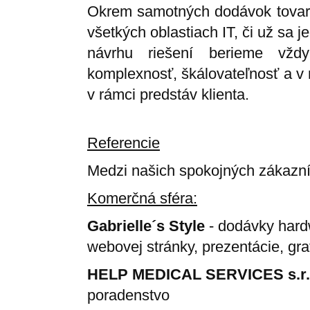
Okrem samotných dodávok tovaro
všetkých oblastiach IT, či už sa j
návrhu riešení berieme vždy
komplexnosť, škálovateľnosť a v 
v rámci predstáv klienta.
Referencie
Medzi našich spokojných zákazníko
Komerčná sféra:
Gabrielle´s Style
- dodávky hardw
webovej stránky, prezentácie, gra
HELP MEDICAL SERVICES s.r.
poradenstvo